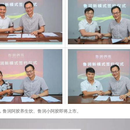
，鲁润阿胶养生饮、鲁润小阿胶即将上市。