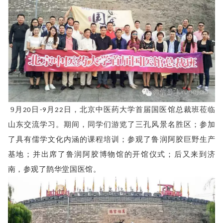
9月
日
月
日，北京中医药大学首届国医馆总裁班莅临
20
-9
22
山东交流学习。期间，同学们游览了三孔风景名胜区；参加
了具有儒学文化内涵的课程培训；参观了鲁润阿胶巨野生产
基地；并出席了鲁润阿胶博物馆的开馆仪式；后又来到济
南，参观了鹊华堂国医馆。