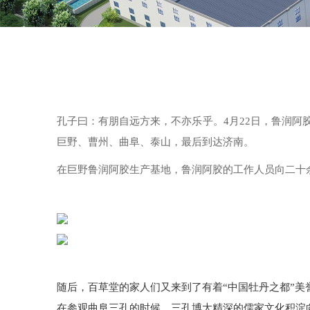
孔子曰：有朋自远方来，不亦乐乎。4月22日，鲁润阿
巨野、曹州、曲阜、泰山，最后到达济南。
在巨野鲁润阿胶生产基地，鲁润阿胶的工作人员向二十
随后，百草堂的家人们又来到了有着“中国牡丹之都”
在参观曲阜三孔的时候，三孔博大精深的儒家文化积淀