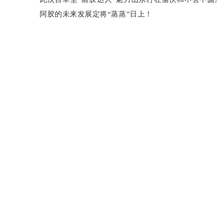
阿胶的未来发展定将“蒸蒸”日上！
上一篇：
鲁润阿胶优秀员工家属北京三日游圆满结束
下一篇：
欢迎唐人医药莅临鲁润阿胶参观交流
关于我们
产品展示
新闻
公司名称：山东鲁润阿胶药业有限公司
联系电话：400-0531-689
联系人：鲁润阿胶
Email：906098801@qq.com