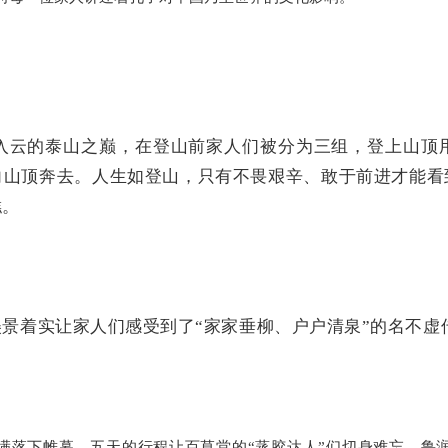
入云的泰山之巅，在登山前家人们被分为三组，登上山顶
向山顶奔去。人生如登山，只有不畏艰辛、敢于前进才能看
糕。
景着实让家人们感受到了“家家垂柳、户户清泉”的名不虚
圆满落下帷幕，五天的行程让百草堂的“蒸胶达人”们切身难忘，鲁